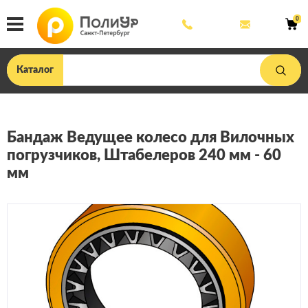
8
mail@poliu
0
800
444
33
75
Каталог
Бандаж Ведущее колесо для Вилочных
погрузчиков, Штабелеров 240 мм - 60
мм