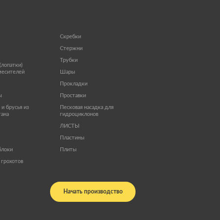
Скребки
Стержни
Трубки
(лопатки)
месителей
Шары
Прокладки
ы
Проставки
и брусья из
Песковая насадка для
тана
гидроциклонов
ЛИСТЫ
Пластины
блоки
Плиты
 грохотов
Начать производство