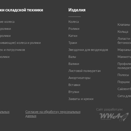
ки складской техники
Изделия
ие колеса
Колеса
Клапаны
 ролики
Ролики
Кольца
 ролики
Катки
Лопасти 
ивающие) колеса и ролики
Траки
бетонос
ек и погрузчиков
Звездочки для вездеходов
Марзаны
ролики
Валы
Манжет
Валики
Профили 
полиуре
Листовой полиуретан
Полосы
Амортизаторы
Поршни
Вставки
Сайлент
Втулки
Сита для
Захваты и крюки
Сайт разработали:
альных
Согласие на обработку персональных
данных