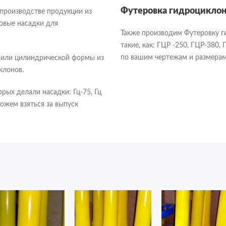
Футеровка гидроцикло
 производстве продукции из
ковые насадки для
Также производим Футеровку г
такие, как: ГЦР -250, ГЦР-380
по вашим чертежам и размерам
 или цилиндрической формы из
иклонов.
рых делали насадки: Гц-75, Гц
ожем взяться за выпуск
Оформление заказа
Отправка резюме