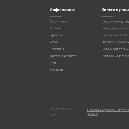
Информация
Колеса и роли
О компании
Бандажные ведущ
Отзывы
Ведущие колеса и
Гарантия
Грузовые колеса и
Услуги
Опорные (поддерж
Контакты
Ролики для тележ
Доставка и оплата
Рулевые колеса и 
Блог
Вакансии
ПолиУр © 2005 –
Политика обработки персон
данных
2026