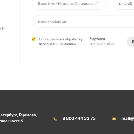
ь и
Соглашение на обработку
Чертежи
В
персональных данных
файл не выбран
етербург, Горелово,
8 800 444 33 75
mail@
кое шоссе 6