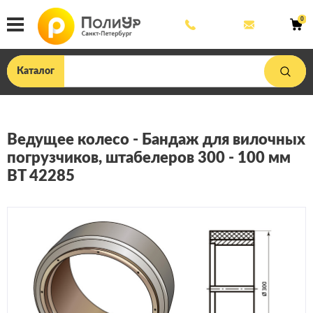
8
mail@poliu
0
800
444
33
75
Каталог
Ведущее колесо - Бандаж для вилочных
погрузчиков, штабелеров 300 - 100 мм
BT 42285