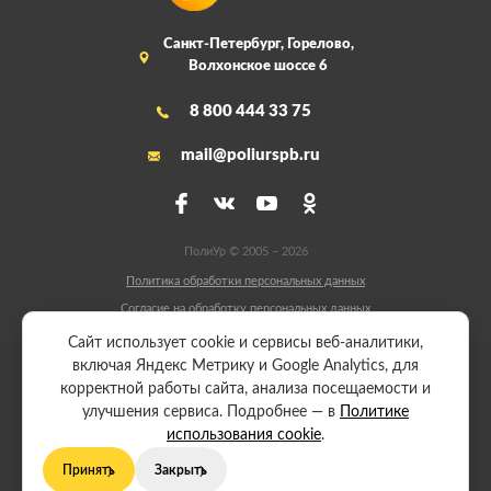
Санкт-Петербург, Горелово,
Волхонское шоссе 6
8 800 444 33 75
mail@poliurspb.ru
ПолиУр © 2005 – 2026
Политика обработки персональных данных
Согласие на обработку персональных данных
Сайт разработали:
Сайт использует cookie и сервисы веб-аналитики,
включая Яндекс Метрику и Google Analytics, для
корректной работы сайта, анализа посещаемости и
Начать производство
улучшения сервиса. Подробнее — в
Политике
использования cookie
.
Принять
Закрыть
Политика обработки персональных данных