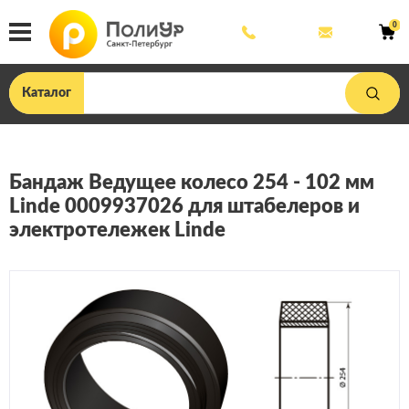
8
mail@poliu
0
800
444
33
75
Каталог
Бандаж Ведущее колесо 254 - 102 мм
Linde 0009937026 для штабелеров и
электротележек Linde