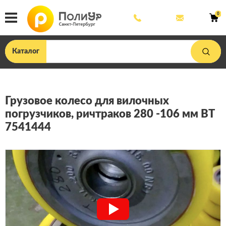
8
mail@poliu
0
800
444
33
75
Каталог
Грузовое колесо для вилочных
погрузчиков, ричтраков 280 -106 мм BT
7541444