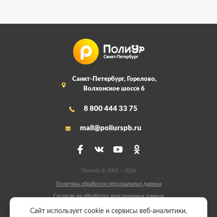
Санкт-Петербург, Горелово,
Волхонское шоссе 6
8 800 444 33 75
mail@poliurspb.ru
ПолиУр © 2005 – 2026
Политика обработки персональных данных
Согласие на обработку персональных данных
Сайт разработали:
Сайт использует cookie и сервисы веб-аналитики,