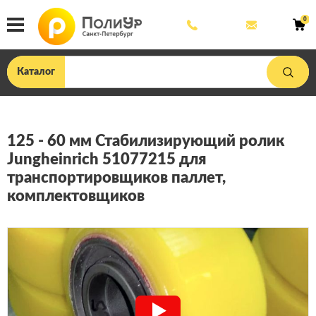
8
mail@poliu
0
800
444
33
75
Каталог
125 - 60 мм Стабилизирующий ролик
Jungheinrich 51077215 для
транспортировщиков паллет,
комплектовщиков