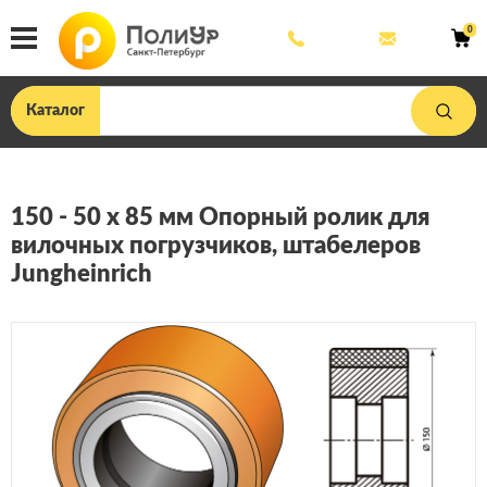
8
mail@poliu
0
800
444
33
75
Каталог
150 - 50 x 85 мм Опорный ролик для
вилочных погрузчиков, штабелеров
Jungheinrich