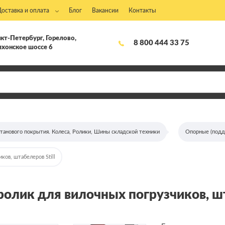
Доставка и оплата
Блог
Вакансии
Контакты
кт-Петербург, Горелово,
8 800 444 33 75
хонское шоссе 6
етанового покрытия. Колеса, Ролики, Шины складской техники
Опорные (подд
ков, штабелеров Still
ролик для вилочных погрузчиков, шт