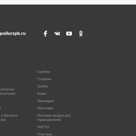
poliurspb.ru
Скребки
Стержни
Трубки
(лопатки)
месителей
Шары
Прокладки
ы
Проставки
и брусья из
Песковая насадка для
тана
гидроциклонов
ЛИСТЫ
Пластины