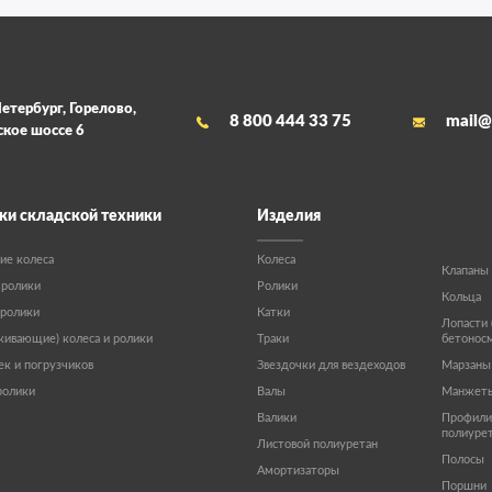
етербург, Горелово,
8 800 444 33 75
mail@
кое шоссе 6
ки складской техники
Изделия
ие колеса
Колеса
Клапаны
 ролики
Ролики
Кольца
 ролики
Катки
Лопасти 
ивающие) колеса и ролики
Траки
бетонос
ек и погрузчиков
Звездочки для вездеходов
Марзаны
ролики
Валы
Манжет
Валики
Профили 
полиуре
Листовой полиуретан
Полосы
Амортизаторы
Поршни