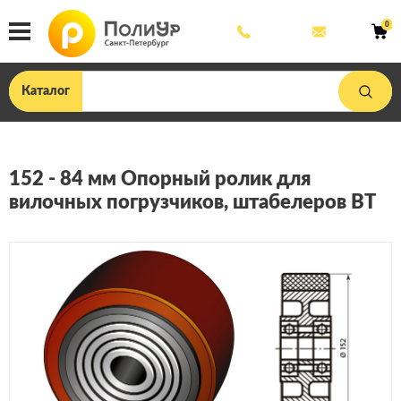
8
mail@poliu
0
800
444
33
75
Каталог
152 - 84 мм Опорный ролик для
вилочных погрузчиков, штабелеров BT