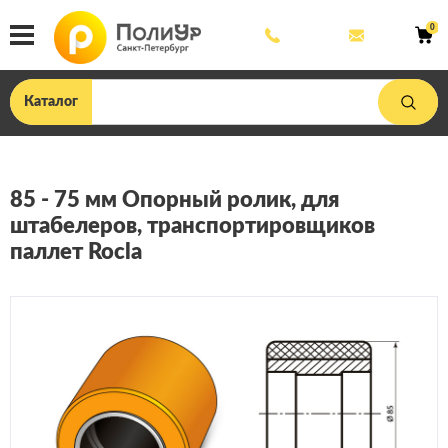
8
mail@poliu
0
800
444
33
75
Каталог
85 - 75 мм Опорный ролик, для
штабелеров, транспортировщиков
паллет Rocla