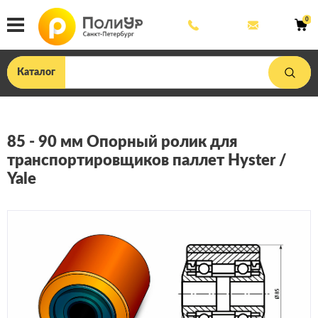
8
mail@poliu
0
800
444
33
75
Каталог
85 - 90 мм Опорный ролик для
транспортировщиков паллет Hyster /
Yale