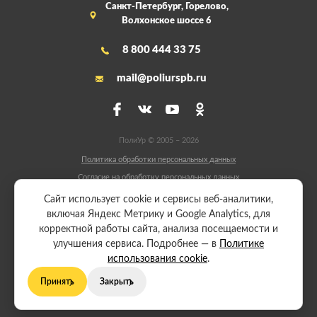
Санкт-Петербург, Горелово,
Волхонское шоссе 6
8 800 444 33 75
mail@poliurspb.ru
ПолиУр © 2005 – 2026
Политика обработки персональных данных
Согласие на обработку персональных данных
Сайт разработали:
Сайт использует cookie и сервисы веб-аналитики,
включая Яндекс Метрику и Google Analytics, для
корректной работы сайта, анализа посещаемости и
Начать производство
улучшения сервиса. Подробнее — в
Политике
использования cookie
.
Принять
Закрыть
Политика обработки персональных данных
Согласие на обработку персональных данных
Политика использования cookie