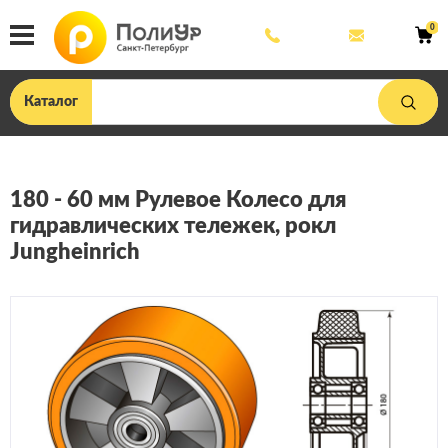
8
mail@poliu
0
800
444
33
75
Каталог
180 - 60 мм Рулевое Колесо для
гидравлических тележек, рокл
Jungheinrich