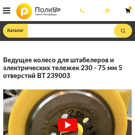
8
mail@poliu
0
800
444
33
75
Каталог
Ведущее колесо для штабелеров и
электрических тележек 230 - 75 мм 5
отверстий BT 239003