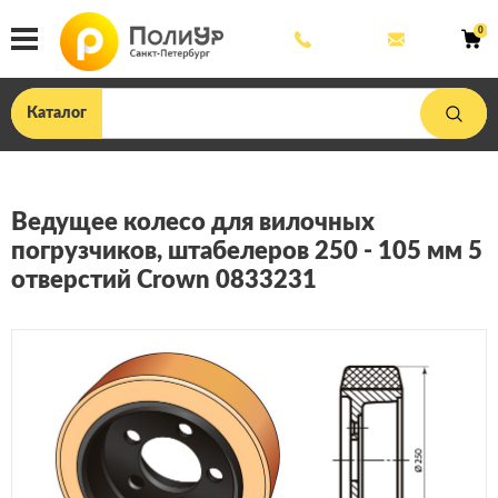
8
mail@poliu
0
800
444
33
75
Каталог
Ведущее колесо для вилочных
погрузчиков, штабелеров 250 - 105 мм 5
отверстий Crown 0833231