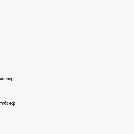
абелер
Штабелер