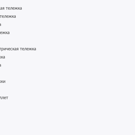
кая тележка
 тележка
а
лежка
ктрическая тележка
жка
а
жки
ллет