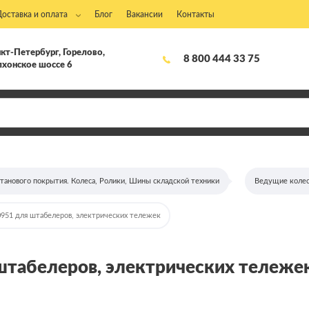
Доставка и оплата
Блог
Вакансии
Контакты
кт-Петербург, Горелово,
8 800 444 33 75
хонское шоссе 6
етанового покрытия. Колеса, Ролики, Шины складской техники
Ведущие колес
0951 для штабелеров, электрических тележек
табелеров, электрических тележек
1