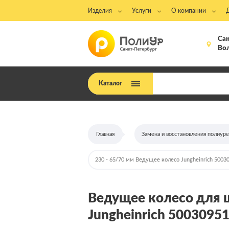
Изделия
Услуги
О компании
Сан
Вол
Каталог
Главная
Замена и восстановления полиур
230 - 65/70 мм Ведущее колесо Jungheinrich 5003
Ведущее колесо для ш
Jungheinrich 5003095