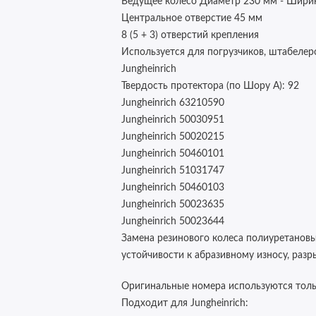
Ведущее колесо Диаметр 230 мм - Шири
Центральное отверстие 45 мм
8 (5 + 3) отверстий крепления
Используется для погрузчиков, штабелер
Jungheinrich
Твердость протектора (по Шору А): 92
Jungheinrich 63210590
Jungheinrich 50030951
Jungheinrich 50020215
Jungheinrich 50460101
Jungheinrich 51031747
Jungheinrich 50460103
Jungheinrich 50023635
Jungheinrich 50023644
Замена резинового колеса полиуретанов
устойчивости к абразивному износу, разр
Оригинальные номера используются толь
Подходит для Jungheinrich: