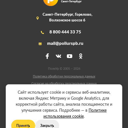
Санкт-Петербург, Горелово,
Волхонское шоссе 6
8 800 444 33 75
mail@poliurspb.ru
ПолиУр © 2005 – 2026
Политика обработки персональных данных
Согласие на обработку персональных данных
Сайт разработали:
Сайт использует cookie и сервисы веб-аналитики,
включая Яндекс Метрику и Google Analytics, для
корректной работы сайта, анализа посещаемости и
Начать производство
улучшения сервиса. Подробнее — в
Политике
использования cookie
.
Принять
Закрыть
Политика обработки персональных данных