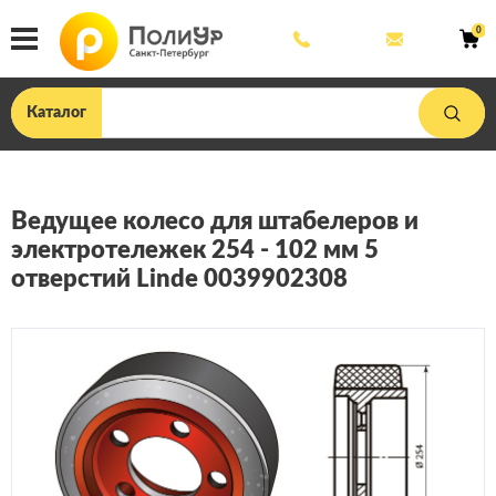
8
mail@poliu
0
800
444
33
75
Каталог
Ведущее колесо для штабелеров и
электротележек 254 - 102 мм 5
отверстий Linde 0039902308