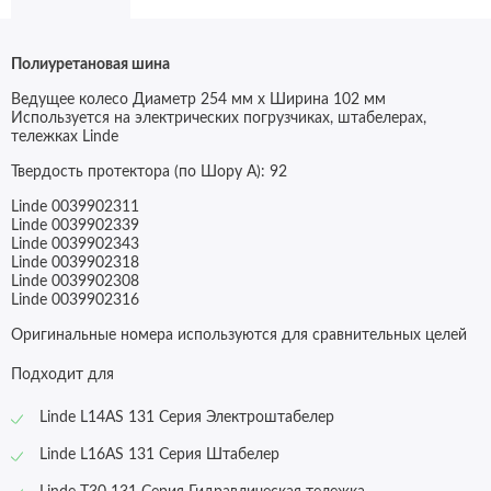
Полиуретановая шина
Ведущее колесо Диаметр 254 мм х Ширина 102 мм
Используется на электрических погрузчиках, штабелерах,
тележках
Linde
Твердость протектора (по Шору А):
92
Linde 0039902311
Linde 0039902339
Linde 0039902343
Linde 0039902318
Linde 0039902308
Linde 0039902316
Оригинальные номера используются для сравнительных целей
Подходит для
Linde
L14AS
131
Серия Электроштабелер
Linde L16AS 131 Серия Штабелер