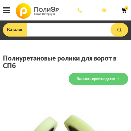
8
mail@poliu
0
800
444
33
75
Каталог
Полиуретановые ролики для ворот в
СПб
Заказать производство