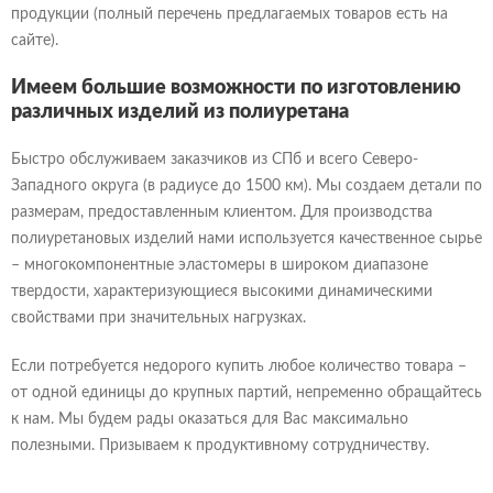
продукции (полный перечень предлагаемых товаров есть на
сайте).
Имеем большие возможности по изготовлению
различных изделий из полиуретана
Оформление заказа
Отправка резюме
Оформление заказа
Отправка отзыва
Быстро обслуживаем заказчиков из СПб и всего Северо-
Спасибо!
Спасибо!
Товар успешно добавлен в корзину!
Ваш заказ
Ваше сообщение успешно отправлено.
Ваше отзыв успешно отправлен.
Западного округа (в радиусе до 1500 км). Мы создаем детали по
Наш менеджер свяжется с Вами в течении
Он появится на сайте после одобрения
Я согласен на обработку персональных данных в
администратором.
нескольких минут.
В корзине ничего нет...
Хорошо
Я согласен на обработку персональных данных в
соответствии с
Политикой обработки персональных данных
размерам, предоставленным клиентом. Для производства
соответствии с
Политикой обработки персональных данных
Я согласен на обработку персональных данных в
и
Согласием на обработку персональных данных
Я согласен на обработку персональных данных в
и
Согласием на обработку персональных данных
соответствии с
Политикой обработки персональных данных
соответствии с
Политикой обработки персональных данных
Хорошо
Хорошо
и
Согласием на обработку персональных данных
Карточка предприятия
и
Согласием на обработку персональных данных
Резюме или файл кандидата
заказчика или чертежи
Выбрать файлы
Выбрать файл
полиуретановых изделий нами используется качественное сырье
файл не выбран
файл не выбран
Отправить отзыв
Отправить заказ
– многокомпонентные эластомеры в широком диапазоне
Отправить резюме
Отправить заказ
твердости, характеризующиеся высокими динамическими
свойствами при значительных нагрузках.
Если потребуется недорого купить любое количество товара –
от одной единицы до крупных партий, непременно обращайтесь
к нам. Мы будем рады оказаться для Вас максимально
полезными. Призываем к продуктивному сотрудничеству.