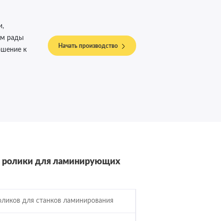
и,
ем рады
Начать производство
ошение к
ые ролики для ламинирующих
ликов для станков ламинирования