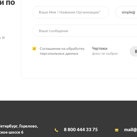
и по
ь и
Соглашение на обработку
Чертежи
В
персональных данных
файл не выбран
етербург, Горелово,
8 800 444 33 75
mail@
кое шоссе 6