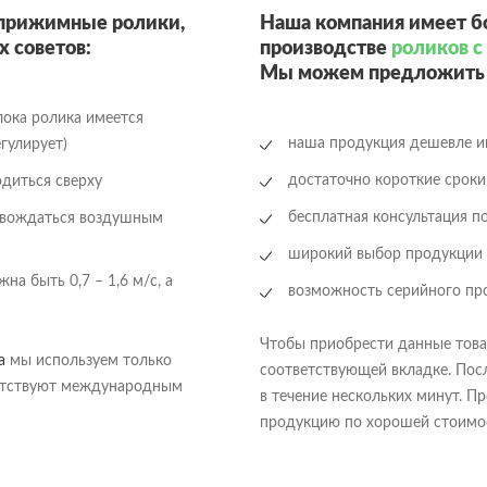
 прижимные ролики,
Наша компания имеет б
х советов:
производстве
роликов 
Мы можем предложить 
блока ролика имеется
наша продукция дешевле и
гулирует)
достаточно короткие сроки
одиться сверху
бесплатная консультация п
овождаться воздушным
широкий выбор продукции 
а быть 0,7 – 1,6 м/c, а
возможность серийного пр
Чтобы приобрести данные това
на
мы используем только
соответствующей вкладке. Пос
ветствуют международным
в течение нескольких минут. П
продукцию по хорошей стоимо