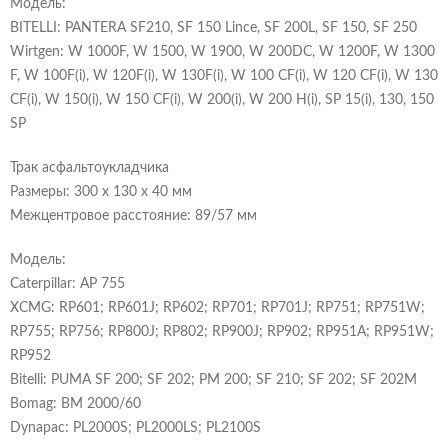
Модель:
BITELLI: PANTERA SF210, SF 150 Lince, SF 200L, SF 150, SF 250
Wirtgen: W 1000F, W 1500, W 1900, W 200DC, W 1200F, W 1300
F, W 100F(i), W 120F(i), W 130F(i), W 100 CF(i), W 120 CF(i), W 130
CF(i), W 150(i), W 150 CF(i), W 200(i), W 200 H(i), SP 15(i), 130, 150
SP
Трак асфальтоукладчика
Размеры: 300 x 130 x 40 мм
Межцентровое расстояние: 89/57 мм
Модель:
Caterpillar: AP 755
XCMG: RP601; RP601J; RP602; RP701; RP701J; RP751; RP751W;
RP755; RP756; RP800J; RP802; RP900J; RP902; RP951A; RP951W;
RP952
Bitelli: PUMA SF 200; SF 202; PM 200; SF 210; SF 202; SF 202M
Bomag: BM 2000/60
Dynapac: PL2000S; PL2000LS; PL2100S