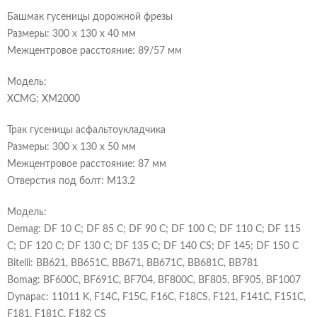
Башмак гусеницы дорожной фрезы
Размеры: 300 x 130 x 40 мм
Межцентровое расстояние: 89/57 мм
Модель:
Оформление заказа
Отправка резюме
XCMG: XM2000
Оформление заказа
Отправка отзыва
Спасибо!
Спасибо!
Трак гусеницы асфальтоукладчика
Товар успешно добавлен в корзину!
Ваш заказ
Ваше сообщение успешно отправлено.
Ваше отзыв успешно отправлен.
Наш менеджер свяжется с Вами в течении
Он появится на сайте после одобрения
Размеры: 300 x 130 x 50 мм
Я согласен на обработку персональных данных в
администратором.
нескольких минут.
В корзине ничего нет...
Хорошо
Я согласен на обработку персональных данных в
соответствии с
Политикой обработки персональных данных
соответствии с
Политикой обработки персональных данных
Я согласен на обработку персональных данных в
и
Согласием на обработку персональных данных
Я согласен на обработку персональных данных в
и
Согласием на обработку персональных данных
Межцентровое расстояние: 87 мм
соответствии с
Политикой обработки персональных данных
соответствии с
Политикой обработки персональных данных
Хорошо
Хорошо
и
Согласием на обработку персональных данных
Карточка предприятия
и
Согласием на обработку персональных данных
Резюме или файл кандидата
заказчика или чертежи
Выбрать файлы
Выбрать файл
файл не выбран
файл не выбран
Отверстия под болт: М13.2
Отправить отзыв
Отправить заказ
Отправить резюме
Отправить заказ
Модель:
Demag: DF 10 C; DF 85 C; DF 90 C; DF 100 C; DF 110 C; DF 115
C; DF 120 C; DF 130 C; DF 135 C; DF 140 CS; DF 145; DF 150 C
Bitelli: BB621, BB651C, BB671, BB671C, BB681C, BB781
Bomag: BF600C, BF691C, BF704, BF800C, BF805, BF905, BF1007
Dynapac: 11011 K, F14C, F15C, F16C, F18CS, F121, F141C, F151C,
F181, F181C, F182 CS