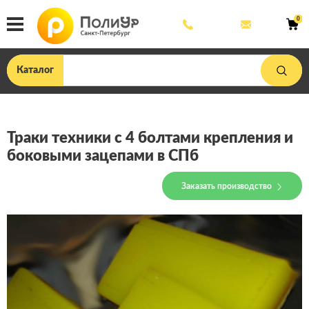
8
mail@poliu
0
800
444
33
75
Каталог
Траки техники с 4 болтами крепления и
боковыми зацепами в СПб
Заказать производство