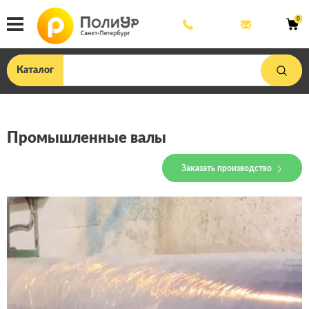
8
mail@poliu
0
800
444
33
75
Каталог
Промышленные валы
Заказать производство