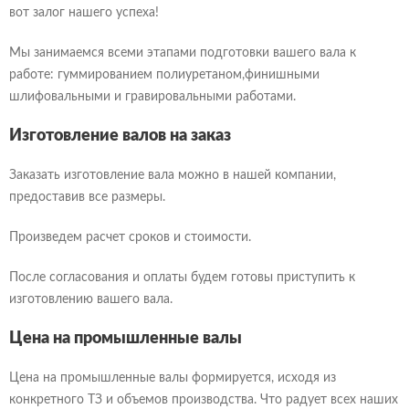
вот залог нашего успеха!
Мы занимаемся всеми этапами подготовки вашего вала к
работе: гуммированием полиуретаном,финишными
шлифовальными и гравировальными работами.
Изготовление валов на заказ
Заказать изготовление вала можно в нашей компании,
предоставив все размеры.
Оформление заказа
Отправка резюме
Произведем расчет сроков и стоимости.
Оформление заказа
Отправка отзыва
Спасибо!
Спасибо!
После согласования и оплаты будем готовы приступить к
Товар успешно добавлен в корзину!
Ваш заказ
Ваше сообщение успешно отправлено.
Ваше отзыв успешно отправлен.
Наш менеджер свяжется с Вами в течении
Он появится на сайте после одобрения
изготовлению вашего вала.
Я согласен на обработку персональных данных в
администратором.
нескольких минут.
В корзине ничего нет...
Хорошо
Я согласен на обработку персональных данных в
соответствии с
Политикой обработки персональных данных
соответствии с
Политикой обработки персональных данных
Я согласен на обработку персональных данных в
и
Согласием на обработку персональных данных
Я согласен на обработку персональных данных в
и
Согласием на обработку персональных данных
соответствии с
Политикой обработки персональных данных
соответствии с
Политикой обработки персональных данных
Хорошо
Хорошо
и
Согласием на обработку персональных данных
Карточка предприятия
и
Согласием на обработку персональных данных
Резюме или файл кандидата
заказчика или чертежи
Выбрать файлы
Выбрать файл
файл не выбран
файл не выбран
Цена на промышленные валы
Отправить отзыв
Отправить заказ
Отправить резюме
Отправить заказ
Цена на промышленные валы формируется, исходя из
конкретного ТЗ и объемов производства. Что радует всех наших