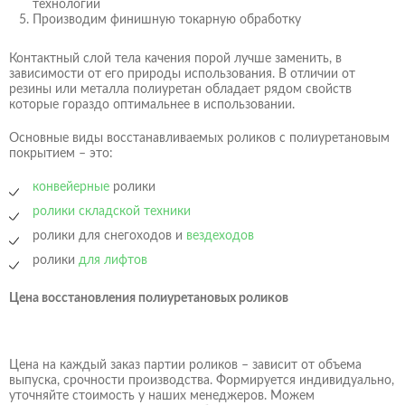
технологии
Оформление заказа
Отправка резюме
Производим финишную токарную обработку
Оформление заказа
Отправка отзыва
Спасибо!
Спасибо!
Контактный слой тела качения порой лучше заменить, в
Товар успешно добавлен в корзину!
Ваш заказ
Ваше сообщение успешно отправлено.
Ваше отзыв успешно отправлен.
зависимости от его природы использования. В отличии от
Наш менеджер свяжется с Вами в течении
Он появится на сайте после одобрения
Я согласен на обработку персональных данных в
администратором.
нескольких минут.
В корзине ничего нет...
резины или металла полиуретан обладает рядом свойств
Хорошо
Я согласен на обработку персональных данных в
соответствии с
Политикой обработки персональных данных
соответствии с
Политикой обработки персональных данных
Я согласен на обработку персональных данных в
и
Согласием на обработку персональных данных
Я согласен на обработку персональных данных в
и
Согласием на обработку персональных данных
соответствии с
Политикой обработки персональных данных
которые гораздо оптимальнее в использовании.
соответствии с
Политикой обработки персональных данных
Хорошо
Хорошо
и
Согласием на обработку персональных данных
Карточка предприятия
и
Согласием на обработку персональных данных
Резюме или файл кандидата
заказчика или чертежи
Выбрать файлы
Выбрать файл
файл не выбран
файл не выбран
Отправить отзыв
Отправить заказ
Основные виды восстанавливаемых роликов с полиуретановым
Отправить резюме
Отправить заказ
покрытием – это:
конвейерные
ролики
ролики складской техники
ролики для снегоходов и
вездеходов
ролики
для лифтов
Цена восстановления полиуретановых роликов
Цена на каждый заказ партии роликов – зависит от объема
выпуска, срочности производства. Формируется индивидуально,
уточняйте стоимость у наших менеджеров. Можем