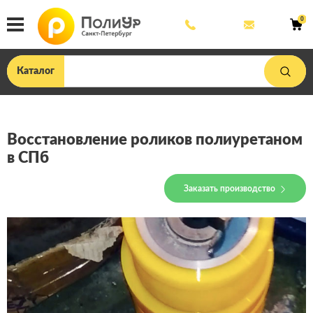
8
mail@poliu
0
800
444
33
75
Каталог
Восстановление роликов полиуретаном
в СПб
Заказать производство