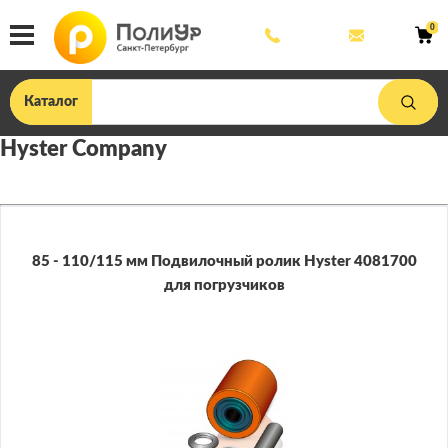
8
mail@poliu
0
800
444
33
75
Каталог
Hyster Company
85 - 110/115 мм Подвилочный ролик Hyster 4081700
для погрузчиков