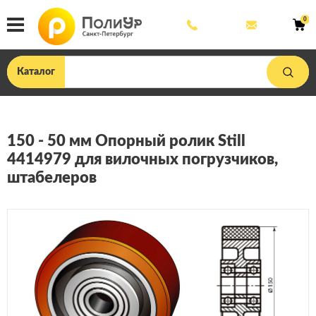
8
mail@poliu
0
800
444
33
75
Каталог
150 - 50 мм Опорный ролик Still
4414979 для вилочных погрузчиков,
штабелеров