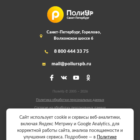
Санкт-Петербург, Горелово,
Волхонское шоссе 6
8 800 444 33 75
mail@poliurspb.ru
ПолиУр © 2005 – 2026
Политика обработки персональных данных
Согласие на обработку персональных данных
Сайт разработали:
Сайт использует cookie и сервисы веб-аналитики,
включая Яндекс Метрику и Google Analytics, для
корректной работы сайта, анализа посещаемости и
Начать производство
улучшения сервиса. Подробнее — в
Политике