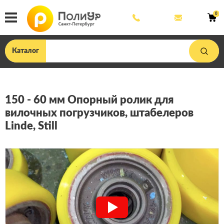
8
mail@poliu
0
800
444
33
75
Каталог
150 - 60 мм Опорный ролик для
вилочных погрузчиков, штабелеров
Linde, Still